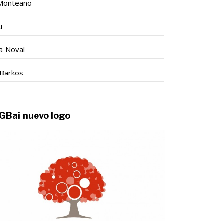
Monteano
u
 Noval
Barkos
GBai nuevo logo