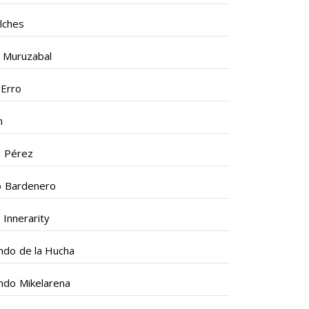
ilches
 Muruzabal
 Erro
n
s Pérez
o Bardenero
 Innerarity
ndo de la Hucha
ndo Mikelarena