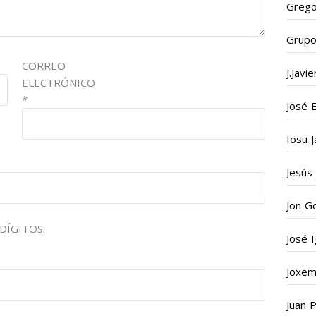
Grego
Grupo
CORREO
J.Javi
ELECTRÓNICO
*
José 
Iosu J
Jesús
Jon G
DÍGITOS:
José 
Joxema
Juan 