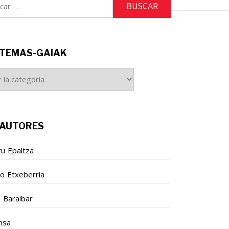
r:
TEMAS-GAIAK
S-
K
AUTORES
ru Epaltza
so Etxeberria
o Baraibar
nsa