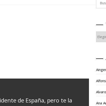
Busca
TEMA
GAIA
Ainge
Alfon
Alvar
idente de España, pero te la
Ana A