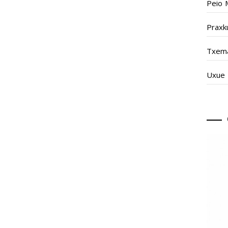
Peio 
Praxk
Txema
Uxue 