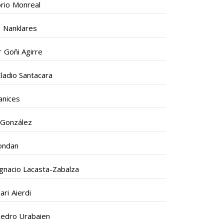
rio Monreal
 Nanklares
er Goñi Agirre
Eladio Santacara
anices
 González
ondan
Ignacio Lacasta-Zabalza
ri Aierdi
Pedro Urabaien