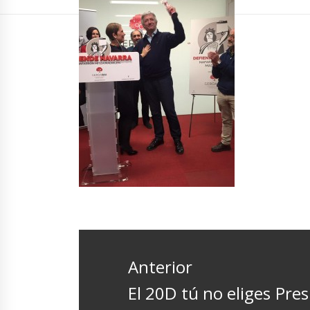
Navegación
de
Anterior
entradas
Entrada
El 20D tú no eliges Pres