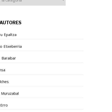
K
AUTORES
ru Epaltza
so Etxeberria
o Baraibar
nsa
ilches
 Muruzabal
 Erro