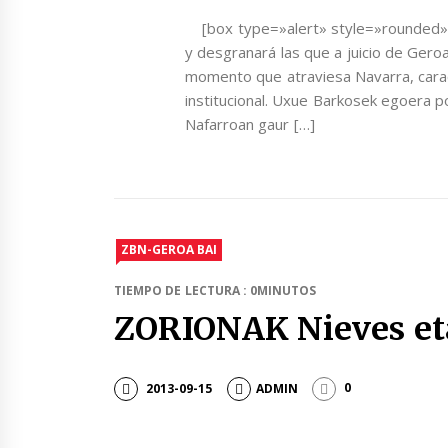
[box type=»alert» style=»rounded»] U
y desgranará las que a juicio de Geroa
momento que atraviesa Navarra, carac
institucional. Uxue Barkosek egoera po
Nafarroan gaur […]
ZBN-GEROA BAI
TIEMPO DE LECTURA : 0MINUTOS
ZORIONAK Nieves et
2013-09-15
ADMIN
0