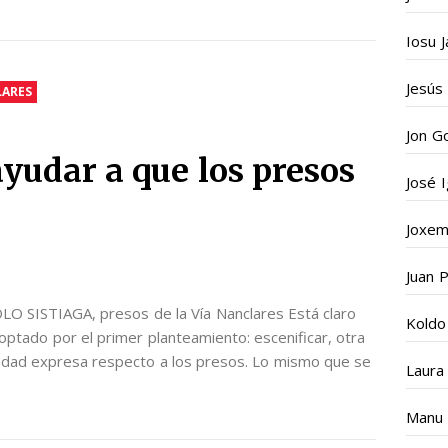
Iosu J
Jesús
LARES
Jon G
yudar a que los presos
José 
Joxema
Juan 
ISTIAGA, presos de la Vía Nanclares Está claro
Koldo
 optado por el primer planteamiento: escenificar, otra
ciedad expresa respecto a los presos. Lo mismo que se
Laura
Manu 