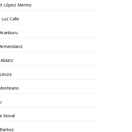
l López Merino
 Luz Calle
 Aranburu
 Armendariz
 Aldatz
 Leuza
Monteano
u
 Noval
Barkos