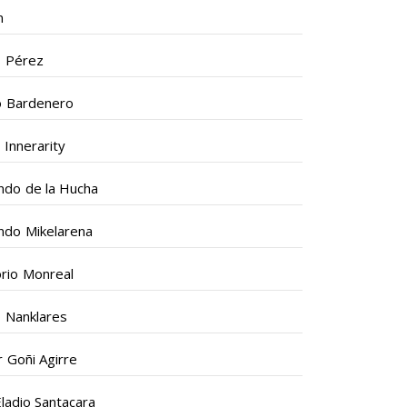
n
s Pérez
o Bardenero
 Innerarity
ndo de la Hucha
ndo Mikelarena
rio Monreal
 Nanklares
er Goñi Agirre
Eladio Santacara