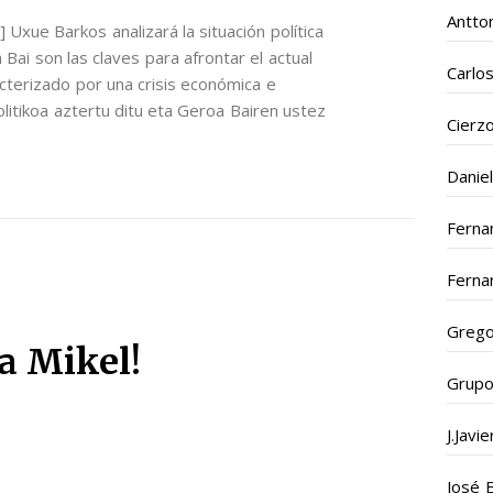
Antto
xue Barkos analizará la situación política
 Bai son las claves para afrontar el actual
Carlo
terizado por una crisis económica e
litikoa aztertu ditu eta Geroa Bairen ustez
Cierz
Daniel
Ferna
Ferna
Grego
a Mikel!
Grupo
J.Javi
José 