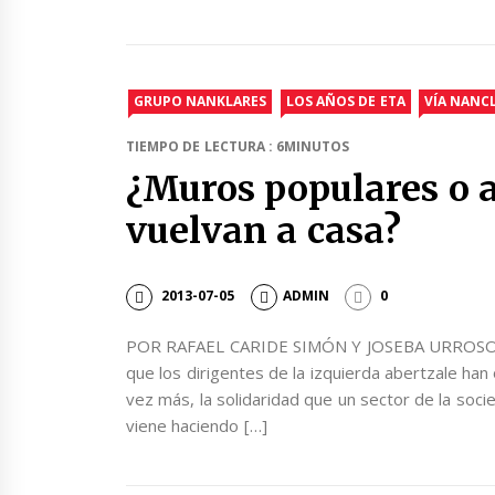
GRUPO NANKLARES
LOS AÑOS DE ETA
VÍA NANC
TIEMPO DE LECTURA : 6MINUTOS
¿Muros populares o a
vuelvan a casa?
2013-07-05
ADMIN
0
POR RAFAEL CARIDE SIMÓN Y JOSEBA URROSOLO S
que los dirigentes de la izquierda abertzale han
vez más, la solidaridad que un sector de la so
viene haciendo […]