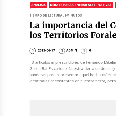
ANÁLISIS
DEBATE PARA GENERAR ALTERNATIVAS
TIEMPO DE LECTURA : 9MINUTOS
La importancia del C
los Territorios Foral
2013-06-17
ADMIN
0
3 artículos imprescindibles de Fernando Mikela
Geroa Bai Es curioso. Nuestra tierra se desangr
banderas para representar aquel hecho diferenc
identitarias coexistentes en nuestra tierra, pero