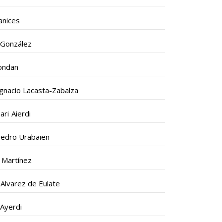
anices
 González
ondan
Ignacio Lacasta-Zabalza
ri Aierdi
Pedro Urabaien
 Martínez
 Alvarez de Eulate
Ayerdi