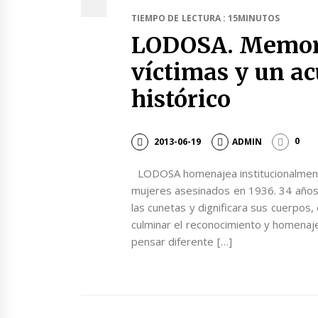
TIEMPO DE LECTURA : 15MINUTOS
LODOSA. Memori
víctimas y un a
histórico
2013-06-19
ADMIN
0
LODOSA homenajea institucionalment
mujeres asesinados en 1936. 34 años
las cunetas y dignificara sus cuerpos,
culminar el reconocimiento y homenaj
pensar diferente […]