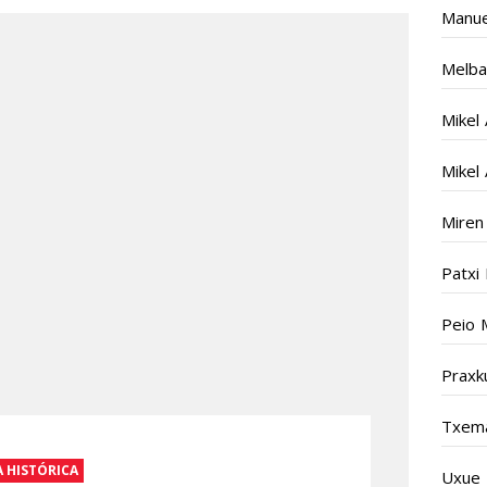
Manue
Melba
Mikel
Mikel
Miren
Patxi
Peio 
Praxk
Txema
 HISTÓRICA
Uxue 