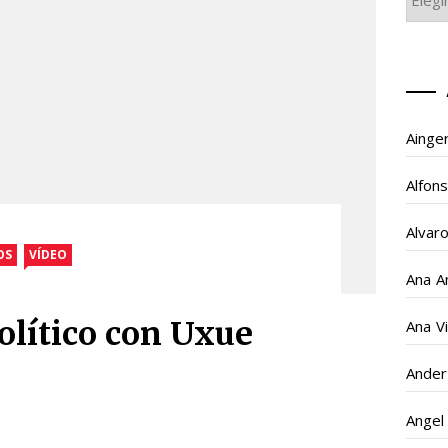
GAIA
Ainge
Alfon
Alvar
OS
VÍDEO
Ana A
olítico con Uxue
Ana V
Ander
Angel