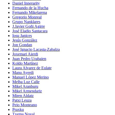
Daniel Innerarity
Fernando de la Hucha
Fernando Mikelarena
Gregorio Monreal
Grupo Nanklares
J.Javier Goñi Agirre
José Eladio Santacara
Iosu Janices
Jesús González
Jon Gondan
José Ignacio Lacasta-Zabalza
Joxemari Aierdi
Juan Pedro Urabaien
Koldo Martínez
Laura Alvarez de Eulate
Manu Ayerdi
Manuel López Merino
Melba Luz Calle
Mikel Aranburu
Mikel Armendariz
Miren Aldatz
Patxi Leuza
Peio Monteano
Praxku
Txema Noval