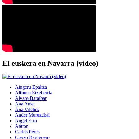
El euskera en Navarra (vídeo)
Aingeru Epaltza
Alfonso Etxeberria
Alvaro Baraibar
Ana Ansa
Ana Vilches
Ander Muruzabal
Angel Erro
Antton
Carlos Pérez
Cierzo Bardenero