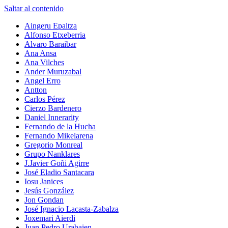
Saltar al contenido
Aingeru Epaltza
Alfonso Etxeberria
Alvaro Baraibar
Ana Ansa
Ana Vilches
Ander Muruzabal
Angel Erro
Antton
Carlos Pérez
Cierzo Bardenero
Daniel Innerarity
Fernando de la Hucha
Fernando Mikelarena
Gregorio Monreal
Grupo Nanklares
J.Javier Goñi Agirre
José Eladio Santacara
Iosu Janices
Jesús González
Jon Gondan
José Ignacio Lacasta-Zabalza
Joxemari Aierdi
Juan Pedro Urabaien