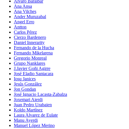
Alvaro Baraibar
Ana Ansa
Ana Vilches
Ander Muruzabal
Angel Erro
Antton
Carlos Pérez
Cierzo Bardenero
Daniel Innerarity
Fernando de la Hucha
Fernando Mikelarena
Gregorio Monreal
Grupo Nanklares
J.Javier Goñi Agirre
José Eladio Santacara
Iosu Janices
Jesús González
Jon Gondan
José Ignacio Lacasta-Zabalza
Joxemari Aierdi
Juan Pedro Urabaien
Koldo Martínez
Laura Alvarez de Eulate
Manu Ayerdi
Manuel López Merino