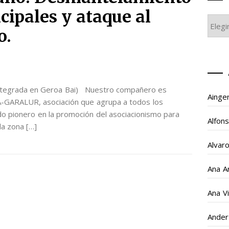
cipales y ataque al
TEMA
o.
GAIA
 integrada en Geroa Bai) Nuestro compañero es
Ainge
-GARALUR, asociación que agrupa a todos los
o pionero en la promoción del asociacionismo para
Alfon
la zona […]
Alvar
Ana A
Ana V
Ander