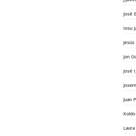
José 
Iosu J
Jesús
Jon G
José 
Joxema
Juan 
Koldo
Laura