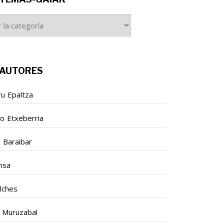
S-
K
AUTORES
ru Epaltza
so Etxeberria
o Baraibar
nsa
ilches
 Muruzabal