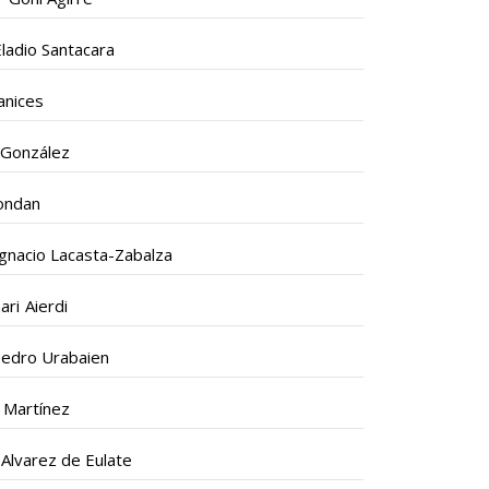
Eladio Santacara
anices
 González
ondan
Ignacio Lacasta-Zabalza
ri Aierdi
Pedro Urabaien
 Martínez
 Alvarez de Eulate