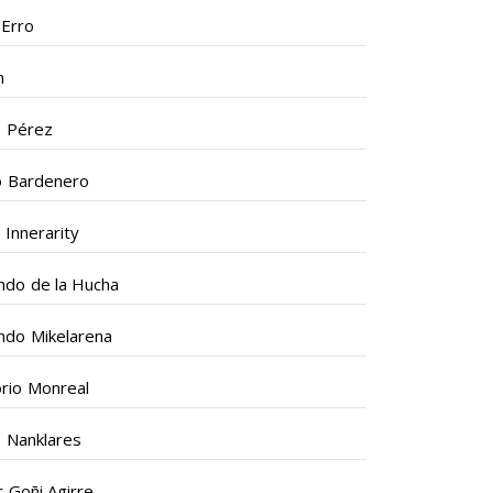
 Erro
n
s Pérez
o Bardenero
 Innerarity
ndo de la Hucha
ndo Mikelarena
rio Monreal
 Nanklares
er Goñi Agirre