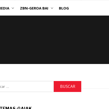
EDIA
ZBN-GEROA BAI
BLOG
r:
TEMAS-GAIAK