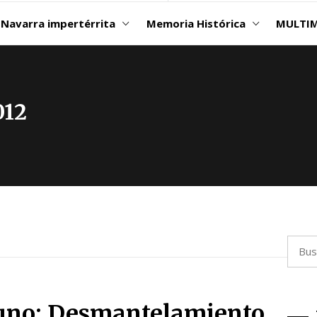
Navarra impertérrita
Memoria Histórica
MULTIM
012
Busca
e uno: Desmantelamiento