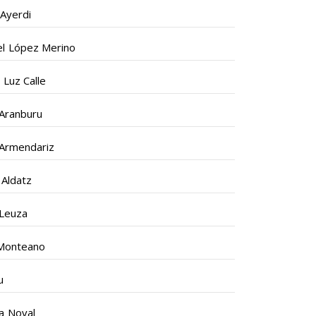
Ayerdi
l López Merino
 Luz Calle
 Aranburu
 Armendariz
 Aldatz
 Leuza
Monteano
u
 Noval