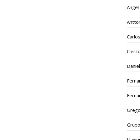
Angel
Antto
Carlo
Cierz
Daniel
Ferna
Ferna
Grego
Grupo
J.Javi