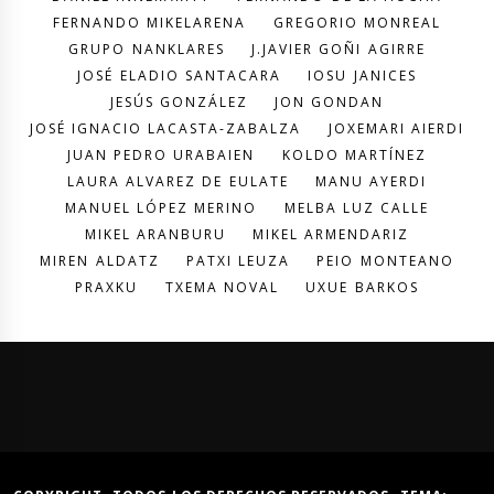
FERNANDO MIKELARENA
GREGORIO MONREAL
GRUPO NANKLARES
J.JAVIER GOÑI AGIRRE
JOSÉ ELADIO SANTACARA
IOSU JANICES
JESÚS GONZÁLEZ
JON GONDAN
JOSÉ IGNACIO LACASTA-ZABALZA
JOXEMARI AIERDI
JUAN PEDRO URABAIEN
KOLDO MARTÍNEZ
LAURA ALVAREZ DE EULATE
MANU AYERDI
MANUEL LÓPEZ MERINO
MELBA LUZ CALLE
MIKEL ARANBURU
MIKEL ARMENDARIZ
MIREN ALDATZ
PATXI LEUZA
PEIO MONTEANO
PRAXKU
TXEMA NOVAL
UXUE BARKOS