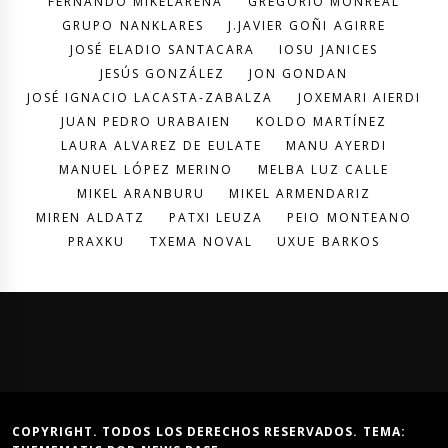
FERNANDO MIKELARENA
GREGORIO MONREAL
GRUPO NANKLARES
J.JAVIER GOÑI AGIRRE
JOSÉ ELADIO SANTACARA
IOSU JANICES
JESÚS GONZÁLEZ
JON GONDAN
JOSÉ IGNACIO LACASTA-ZABALZA
JOXEMARI AIERDI
JUAN PEDRO URABAIEN
KOLDO MARTÍNEZ
LAURA ALVAREZ DE EULATE
MANU AYERDI
MANUEL LÓPEZ MERINO
MELBA LUZ CALLE
MIKEL ARANBURU
MIKEL ARMENDARIZ
MIREN ALDATZ
PATXI LEUZA
PEIO MONTEANO
PRAXKU
TXEMA NOVAL
UXUE BARKOS
COPYRIGHT. TODOS LOS DERECHOS RESERVADOS. TEMA: