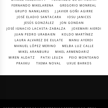
FERNANDO MIKELARENA
GREGORIO MONREAL
GRUPO NANKLARES
J.JAVIER GOÑI AGIRRE
JOSÉ ELADIO SANTACARA
IOSU JANICES
JESÚS GONZÁLEZ
JON GONDAN
JOSÉ IGNACIO LACASTA-ZABALZA
JOXEMARI AIERDI
JUAN PEDRO URABAIEN
KOLDO MARTÍNEZ
LAURA ALVAREZ DE EULATE
MANU AYERDI
MANUEL LÓPEZ MERINO
MELBA LUZ CALLE
MIKEL ARANBURU
MIKEL ARMENDARIZ
MIREN ALDATZ
PATXI LEUZA
PEIO MONTEANO
PRAXKU
TXEMA NOVAL
UXUE BARKOS