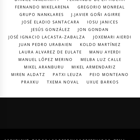
FERNANDO MIKELARENA
GREGORIO MONREAL
GRUPO NANKLARES
J.JAVIER GOÑI AGIRRE
JOSÉ ELADIO SANTACARA
IOSU JANICES
JESÚS GONZÁLEZ
JON GONDAN
JOSÉ IGNACIO LACASTA-ZABALZA
JOXEMARI AIERDI
JUAN PEDRO URABAIEN
KOLDO MARTÍNEZ
LAURA ALVAREZ DE EULATE
MANU AYERDI
MANUEL LÓPEZ MERINO
MELBA LUZ CALLE
MIKEL ARANBURU
MIKEL ARMENDARIZ
MIREN ALDATZ
PATXI LEUZA
PEIO MONTEANO
PRAXKU
TXEMA NOVAL
UXUE BARKOS